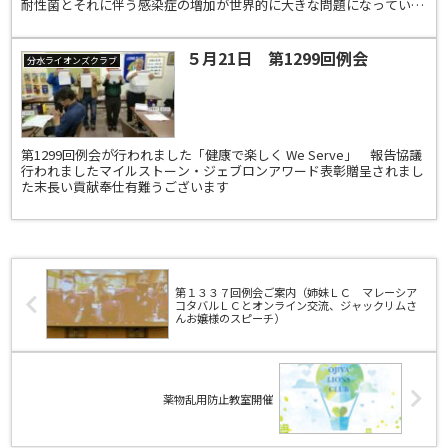
耐性菌とそれに伴う感染症の増加が世界的に大きな問題になっていま
す｡ 1980年代以降、新たな抗菌薬の開発は減少す...
５月21日 第1299回例会
分水ライオンズクラブ
第1299回例会が行われました「健康で楽しく We Serve」 報告協議
行われましたマイルストーン・ジェブロンアワード表彰贈呈されまし
た末長い貢献奉仕有難うございます
第１３３７回例会ご案内（姉妹ＬＣ マレーシア
コタバルＬＣとオンライン交流、ジャックリムさ
んお嬢様のスピーチ）
薬物乱用防止教室開催