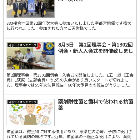
333複合地区第72回年次大会に参加いたしました宇都宮開催です盛大
に行われました 参加された方々ご苦労様でした
8月5日 第2回理事会・第1302回
分水ライオンズクラブ
例会・新人入会式を開催致しまし
た。
第2回理事会・第1302回例会・入会式を開催しました。L五十嵐（正会
員）L荻原（支部会員）の2名の入会があり良いスタートが切れまし
た。理事会では59年次決算報告・60年次予算のの報告が有りました。
薬剤耐性菌と歯科で使われる抗菌
分水ライオンズクラブ
薬
抗菌薬は、微生物に対する作用があり、感染症の治療、予防に使用さ
れている薬剤の総称です｡ 近年、抗菌薬の不適正な使用により、薬剤