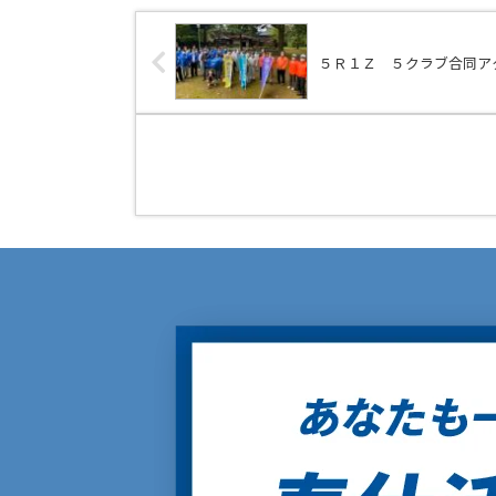
５Ｒ１Ｚ ５クラブ合同ア