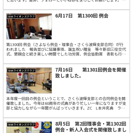
ンスタグラム：bunsui_lionsclub
6月17日 第1300回 例会
分水ライオンズクラブ
第1300回 例会（さよなら例会・理事会・さくら波輝支部合同）が行
われました 報告並びに協議事項、誕生祝い贈呈 等々新旧三役交代
式、懇親会と続き楽しい時間でした功労賞、例会皆勤賞 表彰も行わ
れました三役の皆さんご苦労様でした 有難う御座いま...
7月16日 第1301回例会を開催
分水ライオンズクラブ
致しました。
本年度一回目の例会ということで、さくら波輝支部との合同例会を開
催致しました。今年は60周年の式典があり忙しい一年になりますが支
部と協力しながら一年間がんばっていきます。ZC L本井克典 ライ
オンズクエスト・薬物乱用防止委員 L海津康幸一年間...
8月5日 第2回理事会・第1302回
分水ライオンズクラブ
例会・新人入会式を開催致しまし