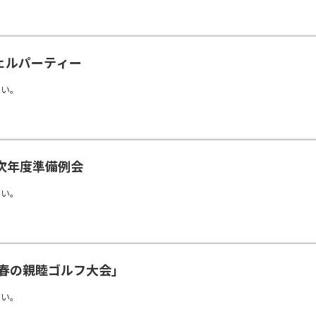
ウェルパーティー
さい。
次年度準備例会
さい。
「春の親睦ゴルフ大会」
さい。