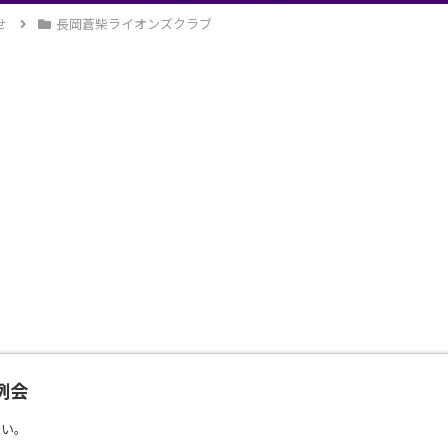
せ
長岡蒼柴ライオンズクラブ
例会
さい。