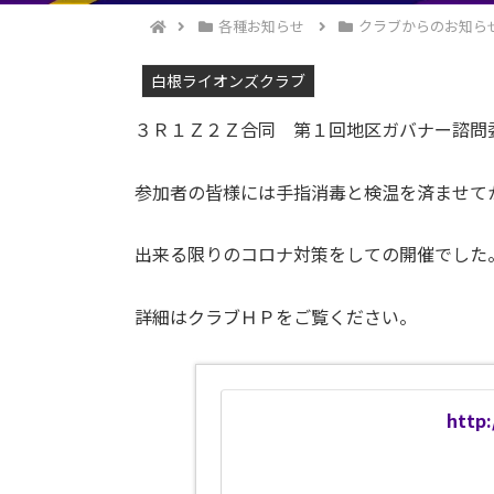
各種お知らせ
クラブからのお知ら
白根ライオンズクラブ
３Ｒ１Ｚ２Ｚ合同 第１回地区ガバナー諮問委
参加者の皆様には手指消毒と検温を済ませて
出来る限りのコロナ対策をしての開催でした
詳細はクラブＨＰをご覧ください。
http: