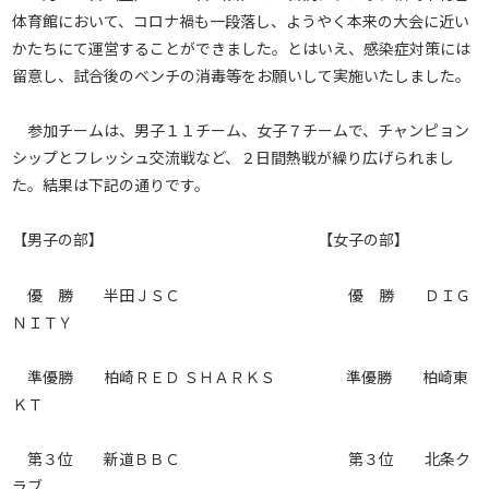
体育館において、コロナ禍も一段落し、ようやく本来の大会に近い
かたちにて運営することができました。とはいえ、感染症対策には
留意し、試合後のベンチの消毒等をお願いして実施いたしました。
参加チームは、男子１１チーム、女子７チームで、チャンピョン
シップとフレッシュ交流戦など、２日間熱戦が繰り広げられまし
た。結果は下記の通りです。
【男子の部】 【女子の部】
優 勝 半田ＪＳＣ 優 勝 ＤＩＧ
ＮＩＴＹ
準優勝 柏崎ＲＥＤ ＳＨＡＲＫＳ 準優勝 柏崎東
ＫＴ
第３位 新道ＢＢＣ 第３位 北条ク
ラブ