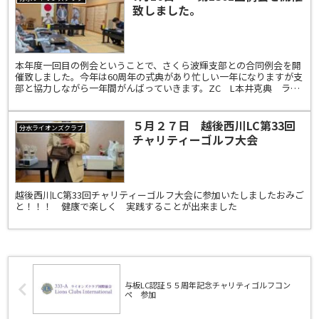
致しました。
本年度一回目の例会ということで、さくら波輝支部との合同例会を開
催致しました。今年は60周年の式典があり忙しい一年になりますが支
部と協力しながら一年間がんばっていきます。ZC L本井克典 ライ
オンズクエスト・薬物乱用防止委員 L海津康幸一年間...
５月２７日 越後西川LC第33回
分水ライオンズクラブ
チャリティーゴルフ大会
越後西川LC第33回チャリティーゴルフ大会に参加いたしましたおみご
と！！！ 健康で楽しく 実践することが出来ました
与板LC認証５５周年記念チャリティゴルフコン
ペ 参加