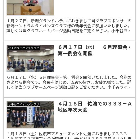
１月２７日、新潟グランドホテルにおきまして当クラブスポンサーの
新潟セントラルライオンズクラブ様の新年例会に参加いたしました。
詳しくは当クラブホームページ活動日記をご覧ください。小千谷ライ
オンズクラブ 333-A 4R-2Z
６月１７日（水） ６月理事会・
小千谷ライオンズクラブ
第一例会を開催
６月１７日（水）６月理事会・第一例会を開催いたしました。今期の
さよなら例会です。会長をはじめ、五役の皆さまお疲れ様でした。詳
しくは当クラブホームページ活動日記をご覧ください。小千谷ライオ
ンズクラブ 333-A 4R-2Z
４月１８日 佐渡での３３３－Ａ
小千谷ライオンズクラブ
地区年次大会
４月１８日（土）佐渡市アミューズメント佐渡におきまして３３３－
Ａ地区第７２回年次大会が開催され小千谷から１９名で参加いたしま