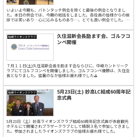
いよいよ今期も、バトンタッチ例会を除くと最後の例会となりまし
た。本日の例会では、今期の総括をしました。各役員の皆様からの挨
拶では笑いあり…心に沁みるものあり…、とても良い例会でした。次
年度に向けて良いバトンタッチが出来るよう、最後まで気を抜...
久住滋新会長励ます会、ゴルフコ
柏崎ライオンズクラブ
ンペ開催
７月１１日(土)久住滋新会長を励ます会ならびに、中峰カントリーク
ラブにてゴルフコンペを開催しました。ゴルフコンペ優勝は、久住会
長となりました。猛暑のなか皆様お疲れ様でした⛳️
5月23日(土) 妙高LC結成60周年記
柏崎ライオンズクラブ
念式典
5月23日（土）妙高ライオンズクラブ結成60周年記念式典が赤倉観光
ホテルにて開催されブラザークラブとして精鋭３名で参加してきまし
た。参加されましたライオンズクラブの皆様お疲れ様でした。