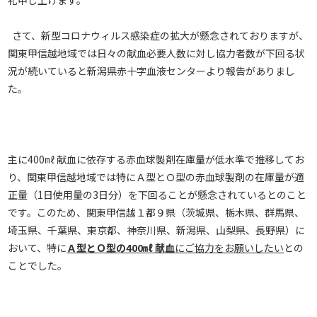
さて、新型コロナウィルス感染症の拡大が懸念されておりますが、
関東甲信越地域では日々の献血必要人数に対し協力者数が下回る状
況が続いていると新潟県赤十字血液センターより報告がありまし
た。
主に400㎖ 献血に依存する赤血球製剤在庫量が低水準で推移してお
り、関東甲信越地域では特にＡ型とＯ型の赤血球製剤の在庫量が適
正量（1日使用量の3日分）を下回ることが懸念されているとのこと
です。このため、関東甲信越１都９県（茨城県、栃木県、群馬県、
埼玉県、千葉県、東京都、神奈川県、新潟県、山梨県、長野県）に
おいて、特に
Ａ型とＯ型の400㎖ 献血
にご協力をお願いしたい
との
ことでした。