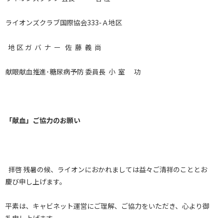
ライオンズクラブ国際協会333-Ａ地区
地 区 ガ バ ナ ー 佐 藤 義 尚
献眼献血推進･糖尿病予防 委員長 小 室 功
「献血」ご協力のお願い
拝啓 残暑の候、ライオンにおかれましては益々ご清祥のこととお
慶び申し上げます。
平素は、キャビネット運営にご理解、ご協力をいただき、心より御
礼申し上げます。