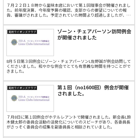
７月２２日１８時から里味本店において第１回理事会が開催されまし
た。前年度決算、今年度予算の確認、支部からの要望についての報
告、審議がされました。予定されていた時間より超過しましたが、多
数の意見が出た有意義な理事会になりました。
ゾーン・チェアパーソン訪問例会
見附ライオンズクラブ
が開催されました
8月５日第３回例会にゾーン・チェアパーソンⅬ佐野誠が例会訪問して
くださいました。和やかな例会でとても有意義な時間を持つことがで
きました。
第１回（no1600回）例会が開催
見附ライオンズクラブ
されました。
７月8日に第１回例会がホテルレアントで開催されました。新会長Ⅼ鈴
木健太郎の委員会活動の活発化についてのスピーチがあり、各委員長
がさっそく委員会の招集を副委員長と相談されていました。