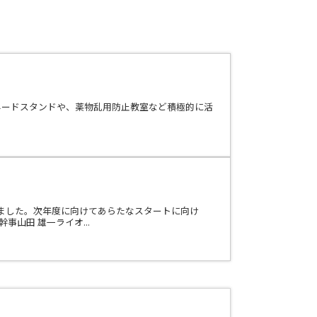
レモネードスタンドや、薬物乱用防止教室など積極的に活
ました。次年度に向けてあらたなスタートに向け
山田 雄一ライオ...