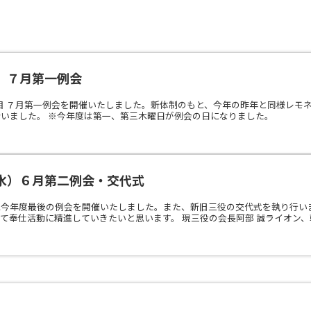
）７月第一例会
年度 1回目 ７月第一例会を開催いたしました。新体制のもと、今年の昨年と同様
いました。 ※今年度は第一、第三木曜日が例会の日になりました。
水）６月第二例会・交代式
に今年度最後の例会を開催いたしました。また、新旧三役の交代式を執り行い
て奉仕活動に精進していきたいと思います。 現三役の会長阿部 誠ライオン、幹事