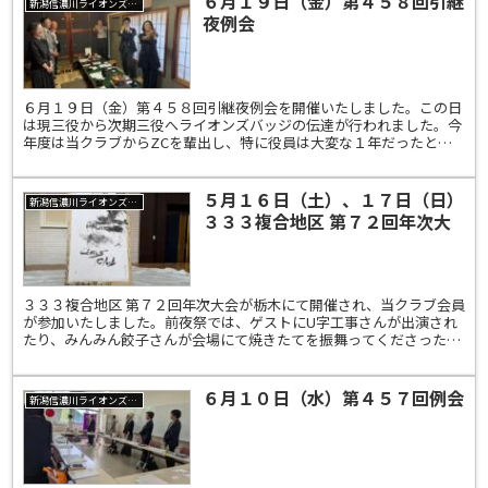
６月１９日（金）第４５８回引継
新潟信濃川ライオンズクラブ
夜例会
６月１９日（金）第４５８回引継夜例会を開催いたしました。この日
は現三役から次期三役へライオンズバッジの伝達が行われました。今
年度は当クラブからZCを輩出し、特に役員は大変な１年だったと思
います。現役員の皆様、一年間本当にお疲れ様でした。そし...
５月１６日（土）、１７日（日）
新潟信濃川ライオンズクラブ
３３３複合地区 第７２回年次大
会
３３３複合地区 第７２回年次大会が栃木にて開催され、当クラブ会員
が参加いたしました。前夜祭では、ゲストにU字工事さんが出演され
たり、みんみん餃子さんが会場にて焼きたてを振舞ってくださったり
と大いに楽しめたようです。
６月１０日（水）第４５７回例会
新潟信濃川ライオンズクラブ