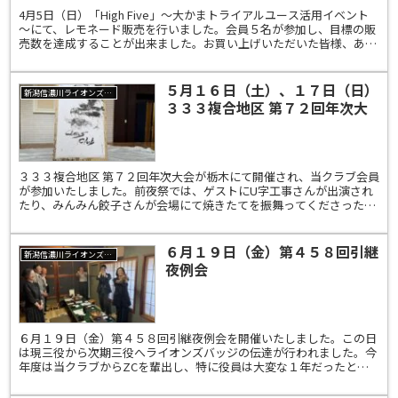
4月5日（日）「High Five」～大かまトライアルユース活用イベント
～にて、レモネード販売を行いました。会員５名が参加し、目標の販
売数を達成することが出来ました。お買い上げいただいた皆様、あり
がとうございました。新潟信濃川ライオンズクラ...
５月１６日（土）、１７日（日）
新潟信濃川ライオンズクラブ
３３３複合地区 第７２回年次大
会
３３３複合地区 第７２回年次大会が栃木にて開催され、当クラブ会員
が参加いたしました。前夜祭では、ゲストにU字工事さんが出演され
たり、みんみん餃子さんが会場にて焼きたてを振舞ってくださったり
と大いに楽しめたようです。
６月１９日（金）第４５８回引継
新潟信濃川ライオンズクラブ
夜例会
６月１９日（金）第４５８回引継夜例会を開催いたしました。この日
は現三役から次期三役へライオンズバッジの伝達が行われました。今
年度は当クラブからZCを輩出し、特に役員は大変な１年だったと思
います。現役員の皆様、一年間本当にお疲れ様でした。そし...