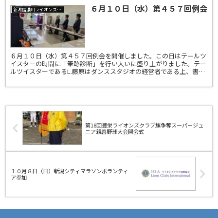
６月１０日（水）第４５７回例会
新潟信濃川ライオンズクラブ
６月１０日（水）第４５７回例会を開催しました。この日はテールツ
イスターの時間に「筆跡診断」を行い大いに盛り上がりました。テー
ルツイスターであるL.藤原はダンススタジオの経営者である上、書道
家でもあり、文字から深層心理を読み解く筆跡診断士とい...
第18回豊栄ライオンズクラブ旗争奪スーパージュ
ニア親善野球大会開会式
１０月８日（日）新潟シティマラソンボランティ
ア参加