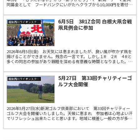
同募金として フードバンクにいがたへクラブから10,000円を寄付し
ました。その時会員から声があがり 生活困窮...
6月5日 3R1Z合同 白根大凧合戦
越後西川ライオンスクラブ
凧見例会に参加
2026年6月5日(金) お天気には恵まれましたが、良い風が吹かず凧を
揚げることができません。残念の一言です。しかし１R ２R ４Rと
多くの同志の参加があり親睦を深める有意義な時間となりました。楽
しかったです。凧合戦期間中 ３R１Zのライオ...
5月27日 第33回チャリティーゴ
越後西川ライオンスクラブ
ルフ大会開催
2026年5月27日(水)新潟ゴルフ倶楽部において 第33回チャリティー
ゴルフ大会を開催いたしました。天候に恵まれ 参加者は心地よい汗
でリフレッシュ出来たことと思います。地域に根差し一般の方が多く
参加するチャリティーも33回を数えました。こ...