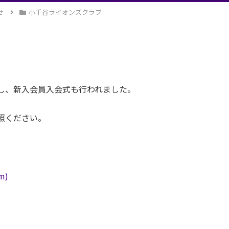
せ
小千谷ライオンズクラブ
し、新入会員入会式も行われました。
照ください。
m)