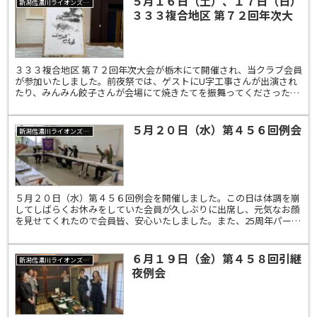
５月１６日（土）、１７日（日）
新潟信濃川ライオンズクラブ
３３３複合地区 第７２回年次大
会
３３３複合地区 第７２回年次大会が栃木にて開催され、当クラブ会員
が参加いたしました。前夜祭では、ゲストにU字工事さんが出演され
たり、みんみん餃子さんが会場にて焼きたてを振舞ってくださったり
と大いに楽しめたようです。
５月２０日（水）第４５６回例会
新潟信濃川ライオンズクラブ
５月２０日（水）第４５６回例会を開催しました。この日は体調を崩
してしばらくお休みをしていた会員が久しぶりに出席し、元気なお顔
を見せてくれたので会員皆、安心いたしました。また、25周年パーテ
ィーについても話しがなされ、これから企画していくこと...
６月１９日（金）第４５８回引継
新潟信濃川ライオンズクラブ
夜例会