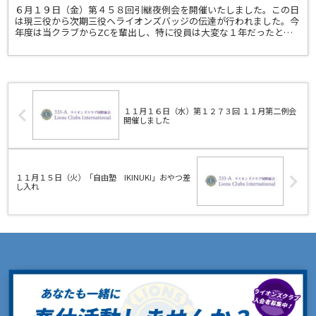
６月１９日（金）第４５８回引継夜例会を開催いたしました。この日
は現三役から次期三役へライオンズバッジの伝達が行われました。今
年度は当クラブからZCを輩出し、特に役員は大変な１年だったと思
います。現役員の皆様、一年間本当にお疲れ様でした。そし...
１１月１６日（水）第１２７３回 １１月第二例会
開催しました
１１月１５日（火）「自由塾 IKINUKI」おやつ差
し入れ