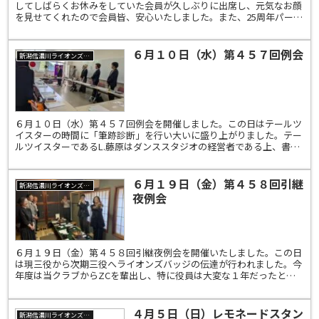
してしばらくお休みをしていた会員が久しぶりに出席し、元気なお顔
を見せてくれたので会員皆、安心いたしました。また、25周年パーテ
ィーについても話しがなされ、これから企画していくこと...
６月１０日（水）第４５７回例会
新潟信濃川ライオンズクラブ
６月１０日（水）第４５７回例会を開催しました。この日はテールツ
イスターの時間に「筆跡診断」を行い大いに盛り上がりました。テー
ルツイスターであるL.藤原はダンススタジオの経営者である上、書道
家でもあり、文字から深層心理を読み解く筆跡診断士とい...
６月１９日（金）第４５８回引継
新潟信濃川ライオンズクラブ
夜例会
６月１９日（金）第４５８回引継夜例会を開催いたしました。この日
は現三役から次期三役へライオンズバッジの伝達が行われました。今
年度は当クラブからZCを輩出し、特に役員は大変な１年だったと思
います。現役員の皆様、一年間本当にお疲れ様でした。そし...
４月５日（日）レモネードスタン
新潟信濃川ライオンズクラブ