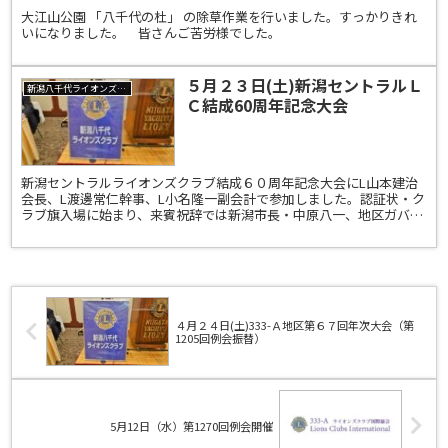
大江山公園 「八千代の杜」 の除草作業を行いました。すっかりきれ
いになりました。 皆さんご苦労様でした。
５月２３日(土)新潟セントラルＬ
新潟八千代ライオンズクラブ
Ｃ結成60周年記念大会
新潟セントラルライオンズクラブ結成６０周年記念大会にL山本建治
会長、L渡邊常仁幹事、L小名隆一副会計で参加しました。認証状・ク
ラブ旗入場に始まり、来賓祝辞では新潟市長・中原八一、地区ガバナ
ー・L林隆行、新潟ライオンズクラブ・L伊藤和子会長の...
４月２４日(土)333-Ａ地区第６７回年次大会（第
1205回例会振替）
5月12日（水）第1270回例会開催