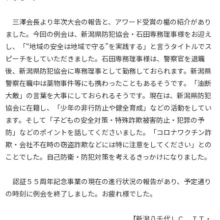
三澤会長より年次大会の報告と、アワード受賞の楯の紹介があり
ました。今回の例会は、新潟県防犯協会・石田専務理事様をお迎え
し、「“地域の安全は地域で守る”を実践する」と言うタイトルでス
ピーチをしていただきました。石田専務理事様は、警察官を退職
後、新潟県防犯協会に専務理事として勤務しておられます。新潟県
警察在職中は薬物事件等にも携わったこともあるそうです。「油断
大敵」の言葉を大事にしておられるそうです。現在は、新潟県防犯
協会に在籍し、「少年の非行防止や健全育成」などの活動をしてい
ます。そして「子どもの安全対策・特殊詐欺被害防止・犯罪の予
防」などのポイントを話してくださいました。「コロナワクチン詐
欺・会社不在時の窃盗詐欺などには特に注意をしてください」との
ことでした。自己防衛・防犯対策を考えるきっかけになりました。
認証５５周年記念事業の現在の進行状況の報告があり、予定通り
の時刻に例会を終了しました。お疲れ様でした。
【新潟八千代ＬＣ ＩＴ・