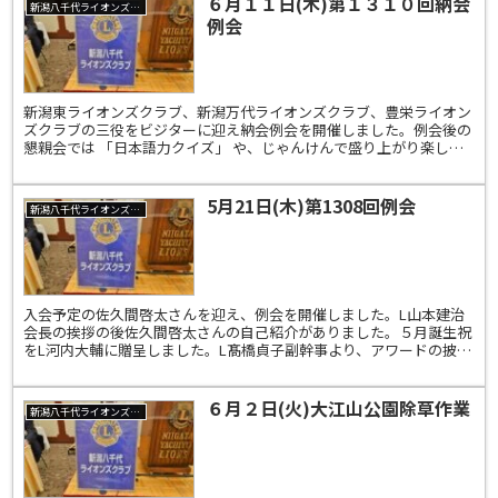
６月１１日(木)第１３１０回納会
新潟八千代ライオンズクラブ
例会
新潟東ライオンズクラブ、新潟万代ライオンズクラブ、豊栄ライオン
ズクラブの三役をビジターに迎え納会例会を開催しました。例会後の
懇親会では 「日本語力クイズ」 や、じゃんけんで盛り上がり楽しい
ひと時でした。
5月21日(木)第1308回例会
新潟八千代ライオンズクラブ
入会予定の佐久間啓太さんを迎え、例会を開催しました。L山本建治
会長の挨拶の後佐久間啓太さんの自己紹介がありました。５月誕生祝
をL河内大輔に贈呈しました。L髙橋貞子副幹事より、アワードの披露
があり、L山本建治会長より、頂いたアワードの説明があ...
６月２日(火)大江山公園除草作業
新潟八千代ライオンズクラブ