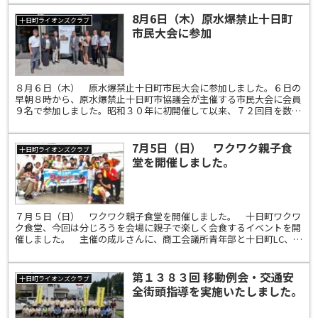
8月6日（木）原水爆禁止十日町
十日町ライオンズクラブ
市民大会に参加
８月６日（木） 原水爆禁止十日町市民大会に参加しました。６日の
早朝８時から、原水爆禁止十日町市協議会が主催する市民大会に会員
９名で参加しました。昭和３０年に初開催して以来、７２回目を数え
ます。昨年まではクロステン前の平和の塔で開催されてきま...
7月5日（日） ワクワク親子食
十日町ライオンズクラブ
堂を開催しました。
７月５日（日） ワクワク親子食堂を開催しました。 十日町ワクワ
ク食堂、今回は分じろうを会場に親子で楽しく会食するイベントを開
催しました。 主催の成ルさんに、商工会議所青年部と十日町LC、つ
まりおいよい支部が共催としてお手伝いをしました。午前...
第１３８３回 移動例会・交通安
十日町ライオンズクラブ
全街頭指導を実施いたしました。