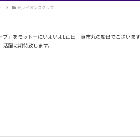
せ
燕ライオンズクラブ
ーブ」をモットーにいよいよL山田 貢市丸の船出でございます
、活躍に期待致します。