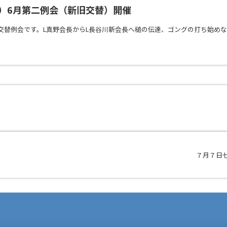
水）6月第二例会（新旧交替）開催
交替例会です。L真野会長からL長谷川新会長へ槌の伝達、ゴングの打ち始め
７月７日