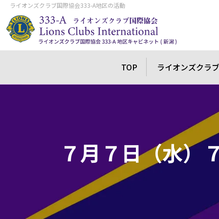
ライオンズクラブ国際協会333-A地区の活動
TOP
ライオンズクラ
７月７日（水）７