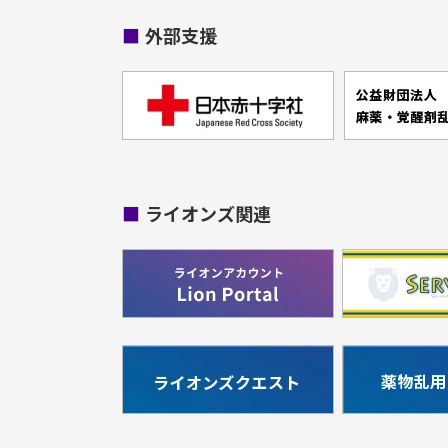
■
外部支援
■
ライオンズ関連