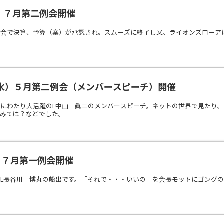
水）７月第二例会開催
事会で決算、予算（案）が承認され。スムーズに終了し又、ライオンズローア
水）５月第二例会（メンバースピーチ）開催
にわたり大活躍のL中山 眞二のメンバースピーチ。ネットの世界で見たり、
てみては？などでした。
）７月第一例会開催
長L長谷川 博丸の船出です。「それで・・・いいの」を会長モットにゴング