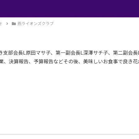
せ
燕ライオンズクラブ
き支部会長L原田マサ子、第一副会長L深澤サチ子、第二副会長
事業、決算報告、予算報告などその後、美味しいお食事で良き花