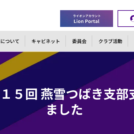
ブについて
キャビネット
委員会
クラブ活動
１５回 燕雪つばき支部
ました