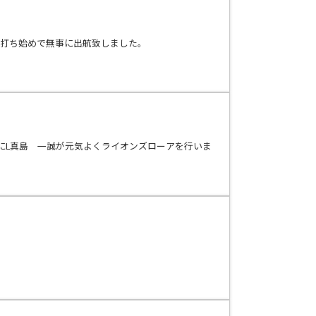
の打ち始めで無事に出航致しました。
にL真島 一誠が元気よくライオンズローアを行いま