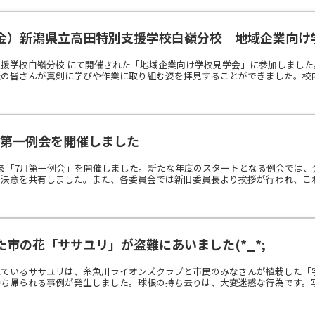
金）新潟県立高田特別支援学校白嶺分校 地域企業向け
支援学校白嶺分校 にて開催された「地域企業向け学校見学会」に参加しまし
の皆さんが真剣に学びや作業に取り組む姿を拝見することができました。校内で
7月第一例会を開催しました
る「7月第一例会」を開催しました。新たな年度のスタートとなる例会では
決意を共有しました。また、各委員会では新旧委員長より挨拶が行われ、これま
市の花「ササユリ」が盗難にあいました(*_*;
れているササユリは、糸魚川ライオンズクラブと市民のみなさんが植栽した「
ち帰られる事例が発生しました。球根の持ち去りは、大変迷惑な行為です。写真