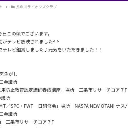
せ
糸魚川ライオンズクラブ
今日この頃でございます。
動がテレビ放映されました^ ^
でテレビ鑑賞しました♪元気をいただきました！！
割烹魚がし
商工会議所
「薬物乱用防止教育認定講師養成講座」場所 三条市リサーチコア７F
会議所
地区「GMT／SPC・FWT一日研修会」場所 NASPA NEW OTAN
商工会議所
」場所 三条市リサーチコア７F