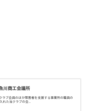
糸魚川商工会議所
当クラブ会員のほか障害者を支援する事業所の職員の
れた当クラブの会...