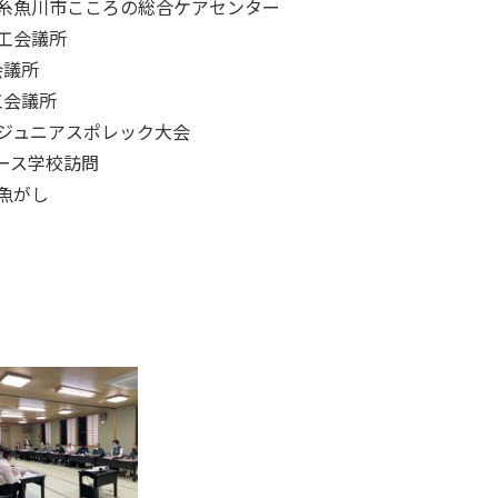
所 糸魚川市こころの総合ケアセンター
商工会議所
会議所
工会議所
C杯ジュニアスポレック大会
ロース学校訪問
烹魚がし