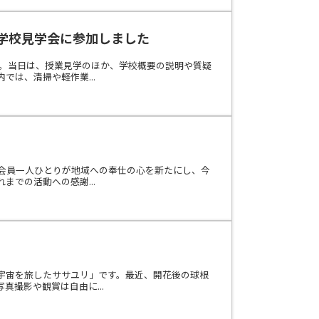
学校見学会に参加しました
た。当日は、授業見学のほか、学校概要の説明や質疑
は、清掃や軽作業...
、会員一人ひとりが地域への奉仕の心を新たにし、今
での活動への感謝...
宇宙を旅したササユリ」です。最近、開花後の球根
撮影や観賞は自由に...