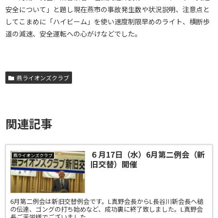
安全について」と題し現在燕市の事故発生数や状況説明、注意点と
してこまめに「ハイビーム」を使い速度制限早めのライト、横断歩
道の減速、安全運転への心がけなどでした。
燕ライオンズクラブ
関連記事
６月17日（水）6月第二例会（新
燕ライオンズクラブ
旧交替）開催
6月第二例会は新旧交替例会です。L真野会長からL長谷川新会長へ槌
の伝達、ゴングの打ち始めなど、成功裏に終了致しました。L真野会
長ご苦労様でございました。