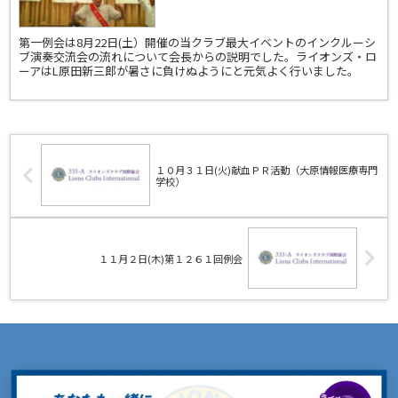
第一例会は8月22日(土）開催の当クラブ最大イベントのインクルーシ
ブ演奏交流会の流れについて会長からの説明でした。ライオンズ・ロ
ーアはL原田新三郎が暑さに負けぬようにと元気よく行いました。
１０月３１日(火)献血ＰＲ活動（大原情報医療専門
学校）
１１月２日(木)第１２６１回例会