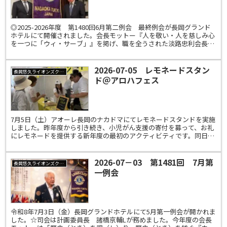
◎2025-2026年度 第1480回6月第二例会 最終例会が長岡グランド
ホテルにて開催されました。会長モットー『人を敬い・人を慈しみ心
を一つに「ウィ・サーブ」』を掲げ、職を全うされた淡路忠利会長と
共に一年間を振り返り・・・集大成の例会とし...
2026-07-05 レモネードスタン
長岡悠久ライオンズクラブ
ド＠アロハフェス
7月5日（土）アオーレ長岡のナカドマにてレモネードスタンドを実施
しました。昨年度から引き続き、小児がん支援の寄付を募って、お礼
にレモネードを提供する新年度の最初のアクティビティです。同日
は、アリーナで県内最大級のハワイアンイベント「Naga...
2026-07－03 第1481回 7月第
長岡悠久ライオンズクラブ
一例会
令和8年7月3日（金）長岡グランドホテルにて5月第一例会が開かれま
した。☆司会は計画委員長 諸橋京輔Lが務めました。今年度の会長