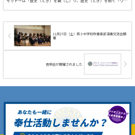
モットーは「歴史（とき）を識（し）り、歴史（とき）を紡ぐ『ウ
ィ・サーブ』皆の心ひとつに！！」。 ☆会長挨拶：二ッ...
11月27日（土）燕３中学校吹奏楽部演奏交流会開
催
夜例会が開催されました