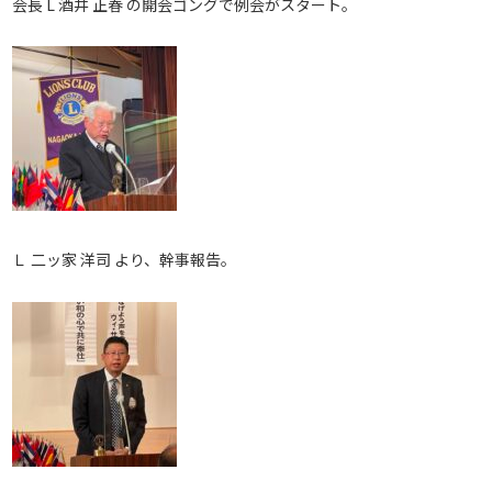
会長 L 酒井 正春 の開会ゴングで例会がスタート。
Ｌ 二ッ家 洋司 より、幹事報告。