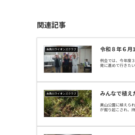
関連記事
令和８年６月
糸魚川ライオンズクラブ
例会では、今年度
発に進めて行きた
みんなで植えた
糸魚川ライオンズクラブ
美山公園に植えら
が掘り起こされ、持