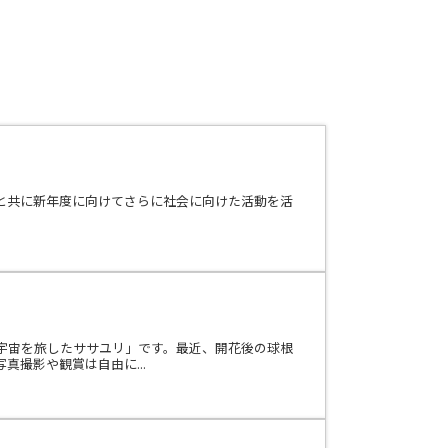
と共に新年度に向けてさらに社会に向けた活動を活
宇宙を旅したササユリ」です。最近、開花後の球根
撮影や観賞は自由に...