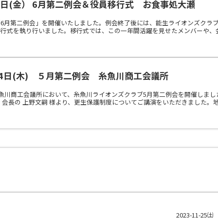
9日(金） 6月第二例会＆役員移行式 お食事処大瀬
「6月第二例会」を開催いたしました。例会終了後には、能生ライオンズクラ
行式を執り行いました。移行式では、この一年間活躍を見せたメンバーや、会長
4日(木) ５月第二例会 糸魚川商工会議所
糸魚川商工会議所において、糸魚川ライオンズクラブ5月第二例会を開催しま
 会長の 上野文嗣 様より、更生保護制度についてご講演をいただきました。地域
2023-11-