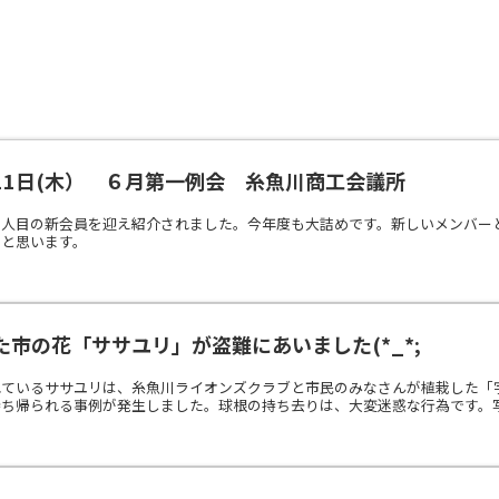
11日(木） ６月第一例会 糸魚川商工会議所
３人目の新会員を迎え紹介されました。今年度も大詰めです。新しいメンバー
いと思います。
市の花「ササユリ」が盗難にあいました(*_*;
れているササユリは、糸魚川ライオンズクラブと市民のみなさんが植栽した「
ち帰られる事例が発生しました。球根の持ち去りは、大変迷惑な行為です。写真