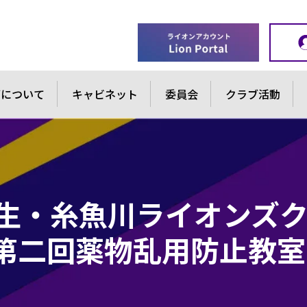
ブについて
キャビネット
委員会
クラブ活動
)能生・糸魚川ライオンズ
第二回薬物乱用防止教室