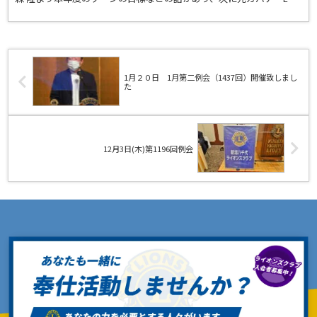
田泰範より挨拶、各会員委員長より、出席状況の報...
1月２０日 1月第二例会（1437回）開催致しまし
た
12月3日(木)第1196回例会