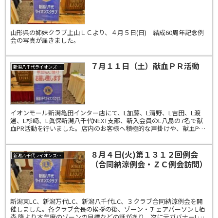
山形県の姉妹クラブ上山ＬＣより、４月５日(日) 結成60周年記念例
会の写真が届きました。
７月１１日（土）献血ＰＲ活動
新潟八千代ライオンズクラブ
イオンモール新潟亀田インター店にて、L加藤、L清野、L吉田、L渡
邊、L杉﨑、L眞保新潟八千代NEXT支部、新入会員のL八島の7名で献
血PR活動を行いました。店内のお客様へ積極的な声掛けや、献血PR
のティッシュペーパーを配布しました。日本赤十...
８月４日(火)第１３１２回例会
新潟八千代ライオンズクラブ
（合同納涼例会・ＺＣ例会訪問）
新潟東LC、新潟万代LC、新潟八千代LC、３クラブ合同納涼例会を開
催しました。各クラブ会長の挨拶の後、ゾーン・チェアパーソン L栢
森 隆より本年度のゾーンの目標などの話があり、次に元ガバナーL中