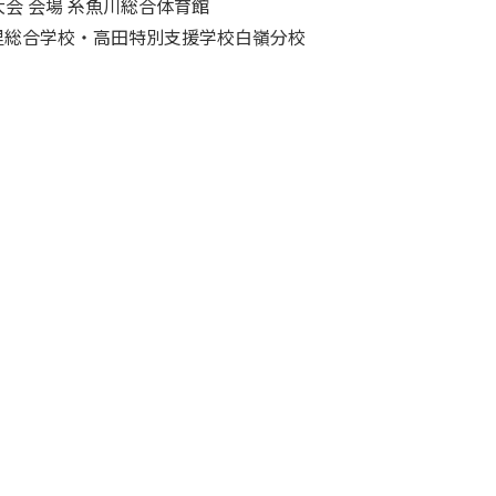
大会 会場 糸魚川総合体育館
の里総合学校・高田特別支援学校白嶺分校