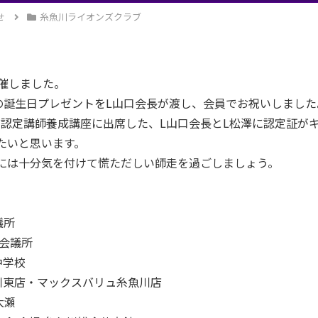
せ
糸魚川ライオンズクラブ
催しました。
の誕生日プレゼントをL山口会長が渡し、会員でお祝いしました
室 認定講師養成講座に出席した、L山口会長とL松澤に認定証
たいと思います。
には十分気を付けて慌ただしい師走を過ごしましょう。
議所
工会議所
中学校
魚川東店・マックスバリュ糸魚川店
大瀬