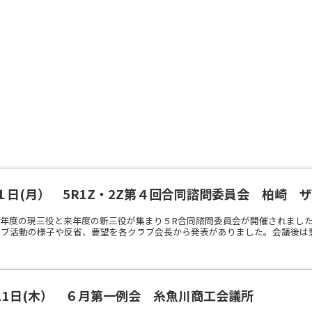
１日(月） 5R1Z・2Z第４回合同諮問委員会 柏崎 
今年度の現三役と来年度の新三役が集まり５R合同諮問委員会が開催されまし
ブ活動の様子や反省、要望を各クラブ会長から発表がありました。会議後は懇親
11日(木） ６月第一例会 糸魚川商工会議所