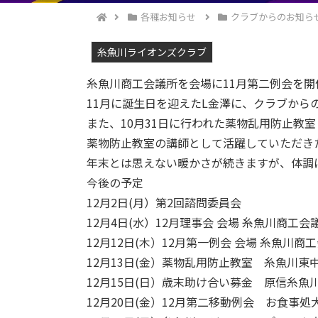
各種お知らせ
クラブからのお知ら
糸魚川ライオンズクラブ
糸魚川商工会議所を会場に11月第二例会を開
11月に誕生日を迎えたL金澤に、クラブから
また、10月31日に行われた薬物乱用防止教
薬物防止教室の講師として活躍していただき
年末とは思えない暖かさが続きますが、体調
今後の予定
12月2日(月）第2回諮問委員会
12月4日(水）12月理事会 会場 糸魚川商工会
12月12日(木）12月第一例会 会場 糸魚川商
12月13日(金）薬物乱用防止教室 糸魚川東
12月15日(日）歳末助け合い募金 原信糸
12月20日(金）12月第二移動例会 お食事処