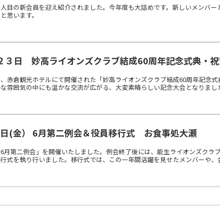
３人目の新会員を迎え紹介されました。今年度も大詰めです。新しいメンバー
いと思います。
２３日 妙高ライオンズクラブ結成60周年記念式典・祝
、赤倉観光ホテルにて開催された「妙高ライオンズクラブ結成60周年記念
な雰囲気の中にも温かな交流が広がる、大変素晴らしい記念大会となりました。
9日(金） 6月第二例会＆役員移行式 お食事処大瀬
「6月第二例会」を開催いたしました。例会終了後には、能生ライオンズクラ
行式を執り行いました。移行式では、この一年間活躍を見せたメンバーや、会長