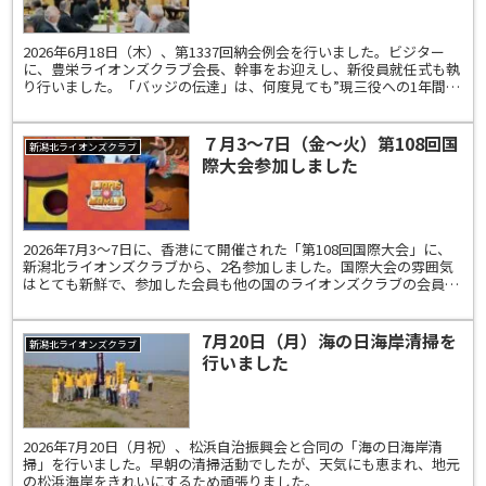
2026年6月18日（木）、第1337回納会例会を行いました。ビジター
に、豊栄ライオンズクラブ会長、幹事をお迎えし、新役員就任式も執
り行いました。「バッジの伝達」は、何度見ても”現三役への1年間お
疲れ様でしたと次期三役へのこれから1年頑張っ...
７月3～7日（金～火）第108回国
新潟北ライオンズクラブ
際大会参加しました
2026年7月3～7日に、香港にて開催された「第108回国際大会」に、
新潟北ライオンズクラブから、2名参加しました。国際大会の雰囲気
はとても新鮮で、参加した会員も他の国のライオンズクラブの会員と
交流したり、晩餐会に出たりして、大会を楽しんだ...
7月20日（月）海の日海岸清掃を
新潟北ライオンズクラブ
行いました
2026年7月20日（月祝）、松浜自治振興会と合同の「海の日海岸清
掃」を行いました。早朝の清掃活動でしたが、天気にも恵まれ、地元
の松浜海岸をきれいにするため頑張りました。