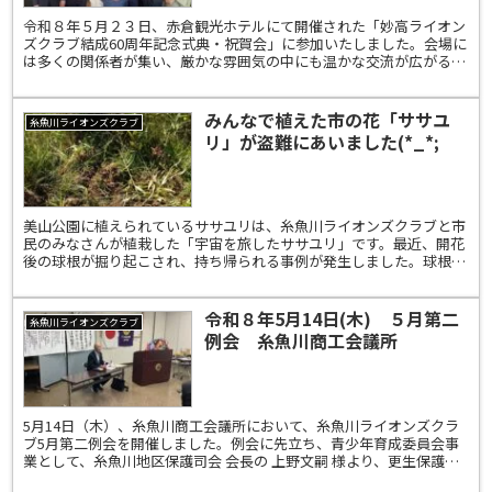
令和８年５月２３日、赤倉観光ホテルにて開催された「妙高ライオン
ズクラブ結成60周年記念式典・祝賀会」に参加いたしました。会場に
は多くの関係者が集い、厳かな雰囲気の中にも温かな交流が広がる、
大変素晴らしい記念大会となりました。妙高ライオンズク...
みんなで植えた市の花「ササユ
糸魚川ライオンズクラブ
リ」が盗難にあいました(*_*;
美山公園に植えられているササユリは、糸魚川ライオンズクラブと市
民のみなさんが植栽した「宇宙を旅したササユリ」です。最近、開花
後の球根が掘り起こされ、持ち帰られる事例が発生しました。球根の
持ち去りは、大変迷惑な行為です。写真撮影や観賞は自由に...
令和８年5月14日(木) ５月第二
糸魚川ライオンズクラブ
例会 糸魚川商工会議所
5月14日（木）、糸魚川商工会議所において、糸魚川ライオンズクラ
ブ5月第二例会を開催しました。例会に先立ち、青少年育成委員会事
業として、糸魚川地区保護司会 会長の 上野文嗣 様より、更生保護制
度についてご講演をいただきました。地域の中で立ち...