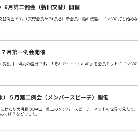
水）6月第二例会（新旧交替）開催
交替例会です。L真野会長からL長谷川新会長へ槌の伝達、ゴングの打ち始め
）７月第一例会開催
長L長谷川 博丸の船出です。「それで・・・いいの」を会長モットにゴング
水）５月第二例会（メンバースピーチ）開催
にわたり大活躍のL中山 眞二のメンバースピーチ。ネットの世界で見たり、
てみては？などでした。