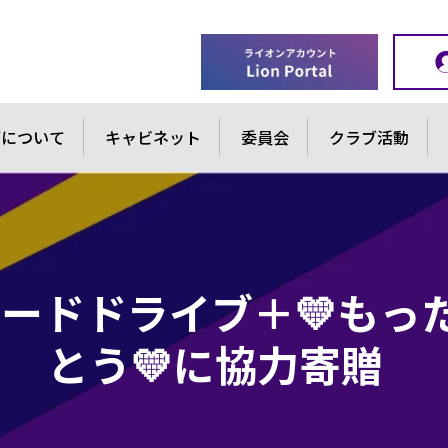
ブについて
キャビネット
委員会
クラブ活動
フードドライブ＋💛もっ
とう💛に協力寄贈