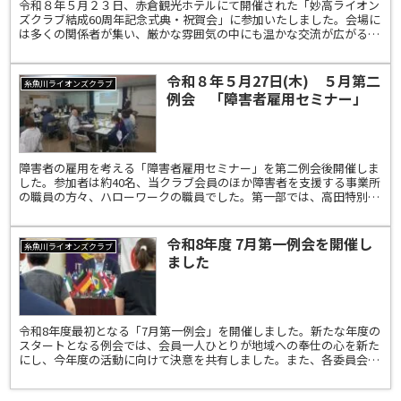
令和８年５月２３日、赤倉観光ホテルにて開催された「妙高ライオン
ズクラブ結成60周年記念式典・祝賀会」に参加いたしました。会場に
は多くの関係者が集い、厳かな雰囲気の中にも温かな交流が広がる、
大変素晴らしい記念大会となりました。妙高ライオンズク...
令和８年５月27日(木) ５月第二
糸魚川ライオンズクラブ
例会 「障害者雇用セミナー」
糸魚川商工会議所
障害者の雇用を考える「障害者雇用セミナー」を第二例会後開催しま
した。参加者は約40名、当クラブ会員のほか障害者を支援する事業所
の職員の方々、ハローワークの職員でした。第一部では、高田特別支
援学校 白嶺分校の生徒の自習を受け入れた当クラブの会...
令和8年度 7月第一例会を開催し
糸魚川ライオンズクラブ
ました
令和8年度最初となる「7月第一例会」を開催しました。新たな年度の
スタートとなる例会では、会員一人ひとりが地域への奉仕の心を新た
にし、今年度の活動に向けて決意を共有しました。また、各委員会で
は新旧委員長より挨拶が行われ、これまでの活動への感謝...