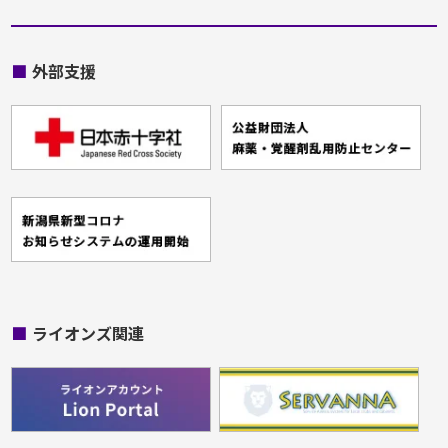
■
外部支援
■
ライオンズ関連