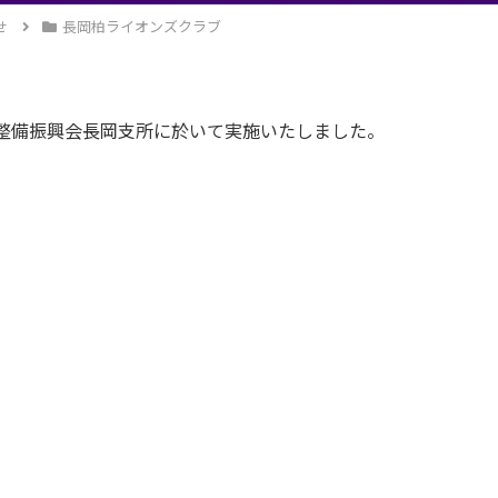
せ
長岡柏ライオンズクラブ
整備振興会長岡支所に於いて実施いたしました。
。