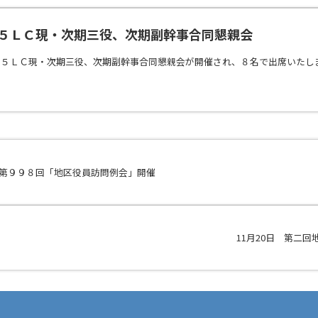
2長岡５ＬＣ現・次期三役、次期副幹事合同懇親会
岡５ＬＣ現・次期三役、次期副幹事合同懇親会が開催され、８名で出席いたし
）第９９８回「地区役員訪問例会」開催
11月20日 第二