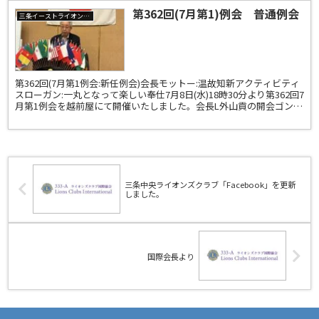
第362回(7月第1)例会 普通例会
三条イーストライオンズクラブ
第362回(7月第1例会:新任例会)会長モットー:温故知新アクティビティ
スローガン:一丸となって楽しい奉仕7月8日(水)18時30分より第362回7
月第1例会を越前屋にて開催いたしました。会長L外山貢の開会ゴング
と共に幹事L永桶靖、会計L原...
三条中央ライオンズクラブ「Facebook」を更新
しました。
国際会長より