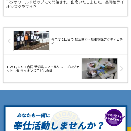
市ジオワールドビップにて開催され、出席いたしました。長岡柏ライ
オンズクラブＨＰ
今年度２回目の 献血協力・献眼登録アクティビテ
ィー
ＦＷＴ/ＧＳＴ合同 新潟県スマイルリレープロジェ
クト共催 ライオンズ子ども食堂