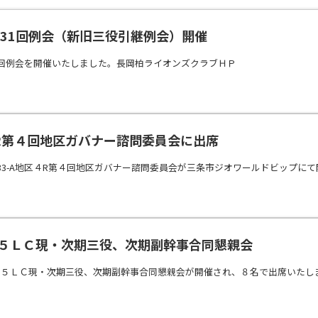
8第1131回例会（新旧三役引継例会）開催
回例会を開催いたしました。長岡柏ライオンズクラブＨＰ
11４R第４回地区ガバナー諮問委員会に出席
33-A地区４R第４回地区ガバナー諮問委員会が三条市ジオワールドビップに
2長岡５ＬＣ現・次期三役、次期副幹事合同懇親会
岡５ＬＣ現・次期三役、次期副幹事合同懇親会が開催され、８名で出席いたし