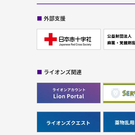
■
外部支援
■
ライオンズ関連