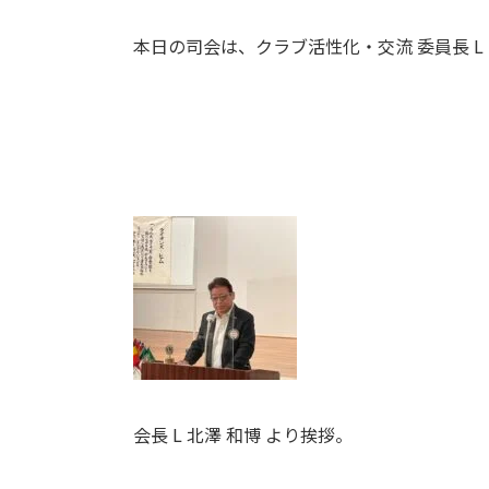
本日の司会は、クラブ活性化・交流 委員長 L 
会長 L 北澤 和博 より挨拶。