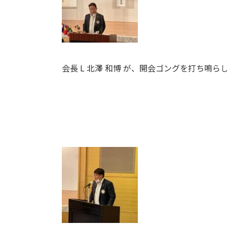
会長 L 北澤 和博 が、開会ゴングを打ち鳴ら