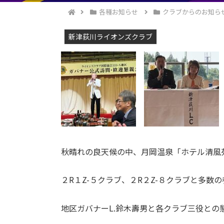
各種お知らせ
クラブからのお知ら
新津荻川ライオンズクラブ
秋晴れの良天候の中、月岡温泉「ホテル清風
２R１Z-５クラブ、２R２Z-８クラブと多数
地区ガバナーL.鈴木壽男と各クラブ三役との