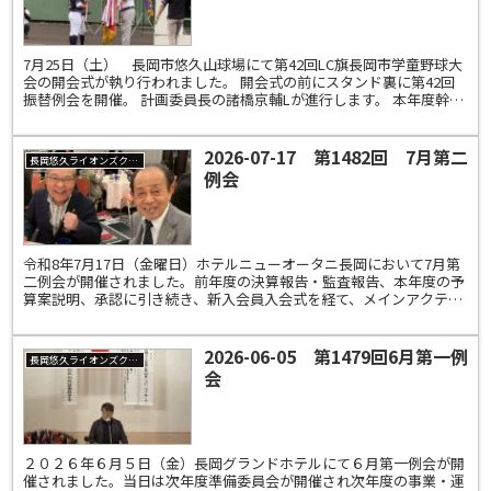
開会式
7月25日（土） 長岡市悠久山球場にて第42回LC旗長岡市学童野球大
会の開会式が執り行われました。 開会式の前にスタンド裏に第42回
振替例会を開催。 計画委員長の諸橋京輔Lが進行します。 本年度幹事
の鷲頭加思郎Lから幹事報告がありました。 ...
2026-07-17 第1482回 7月第二
長岡悠久ライオンズクラブ
例会
令和8年7月17日（金曜日）ホテルニューオータニ長岡において7月第
二例会が開催されました。前年度の決算報告・監査報告、本年度の予
算案説明、承認に引き続き、新入会員入会式を経て、メインアクティ
ビティとして、地域コミュニティ委員会担当！子育て支...
2026-06-05 第1479回6月第一例
長岡悠久ライオンズクラブ
会
２０２６年６月５日（金）長岡グランドホテルにて６月第一例会が開
催されました。当日は次年度準備委員会が開催され次年度の事業・運