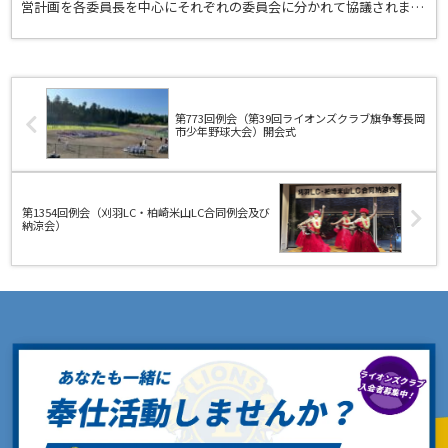
営計画を各委員長を中心にそれぞれの委員会に分かれて協議されまし
た。〇会長挨拶/幹事報告〇ココキタプロジェクト事業報告...
第773回例会（第39回ライオンズクラブ旗争奪長岡
市少年野球大会）開会式
第1354回例会（刈羽LC・柏崎米山LC合同例会及び
納涼会）