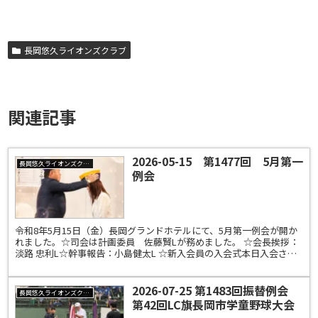
長岡悠久ライオンズクラブ
関連記事
2026-05-15 第1477回 5月第一
長岡悠久ライオンズクラブ
例会
令和8年5月15日（金）長岡グランドホテルにて、5月第一例会が開か
れました。☆司会は計画委員 佐藤賢Lが務めました。 ☆会長挨拶：
淡路 忠利L☆幹事報告：小島健太L ☆新入会員の入会式本日入会され
た佐藤 美幸Lとスポンサーで次年度副幹事予定...
2026-07-25 第1483回振替例会
長岡悠久ライオンズクラブ
第42回LC旗長岡市学童野球大会