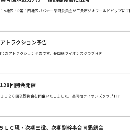
33-A地区４R第４回地区ガバナー諮問委員会が三条市ジオワールドビップに
会アトラクション予告
終例会のアトラクション予告です。長岡柏ライオンズクラブＨＰ
第1128回例会開催
第１１２８回夜間例会を開催いたしました。長岡柏ライオンズクラブＨＰ
2長岡５ＬＣ現・次期三役、次期副幹事合同懇親会