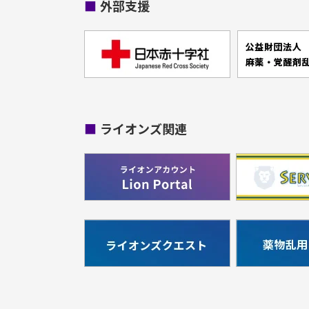
■
外部支援
■
ライオンズ関連