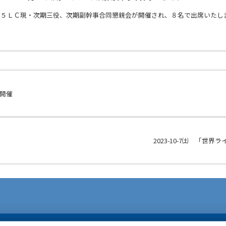
岡５ＬＣ現・次期三役、次期副幹事合同懇親会が開催され、８名で出席いたし
ー開催
2023-10-7㈯ 「世