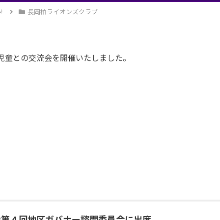
せ
長岡柏ライオンズクラブ
児童との交流会を開催いたしました。
11４R第４回地区ガバナー諮問委員会に出席