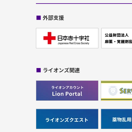
■
外部支援
■
ライオンズ関連