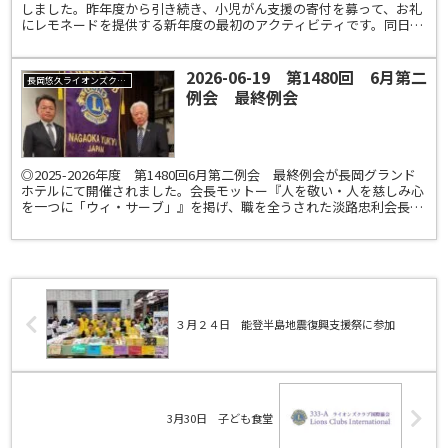
しました。昨年度から引き続き、小児がん支援の寄付を募って、お礼
にレモネードを提供する新年度の最初のアクティビティです。同日
は、アリーナで県内最大級のハワイアンイベント「Naga...
2026-06-19 第1480回 6月第二
長岡悠久ライオンズクラブ
例会 最終例会
◎2025-2026年度 第1480回6月第二例会 最終例会が長岡グランド
ホテルにて開催されました。会長モットー『人を敬い・人を慈しみ心
を一つに「ウィ・サーブ」』を掲げ、職を全うされた淡路忠利会長と
共に一年間を振り返り・・・集大成の例会とし...
３月２４日 能登半島地震復興支援祭に参加
3月30日 子ども食堂