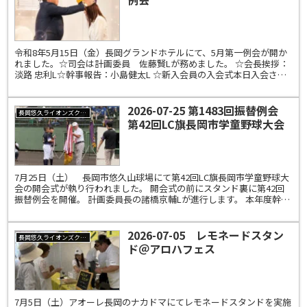
令和8年5月15日（金）長岡グランドホテルにて、5月第一例会が開か
れました。☆司会は計画委員 佐藤賢Lが務めました。 ☆会長挨拶：
淡路 忠利L☆幹事報告：小島健太L ☆新入会員の入会式本日入会され
た佐藤 美幸Lとスポンサーで次年度副幹事予定...
2026-07-25 第1483回振替例会
長岡悠久ライオンズクラブ
第42回LC旗長岡市学童野球大会
開会式
7月25日（土） 長岡市悠久山球場にて第42回LC旗長岡市学童野球大
会の開会式が執り行われました。 開会式の前にスタンド裏に第42回
振替例会を開催。 計画委員長の諸橋京輔Lが進行します。 本年度幹事
の鷲頭加思郎Lから幹事報告がありました。 ...
2026-07-05 レモネードスタン
長岡悠久ライオンズクラブ
ド＠アロハフェス
7月5日（土）アオーレ長岡のナカドマにてレモネードスタンドを実施