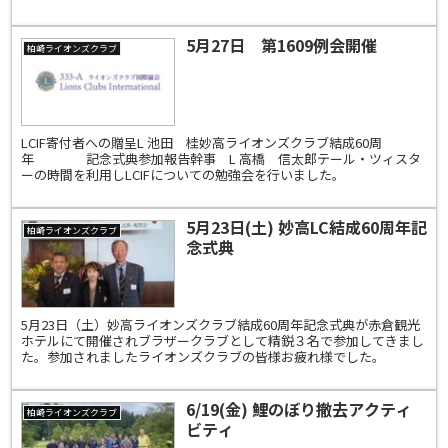
長挨拶次期ZC報告年間生出席率100%年間メー...
5月27日 第1609例会開催
柏崎ライオンズクラブ
LCIF寄付者への贈呈L 池田 桂妙高ライオンズクラブ結成60周
年 記念式典参加報告幹事 L 高橋 信太郎テール・ツィスタ
ーの時間を利用しLCIFについての勉強会を行いました。
5月23日(土) 妙高LC結成60周年記
柏崎ライオンズクラブ
念式典
5月23日（土）妙高ライオンズクラブ結成60周年記念式典が赤倉観光
ホテルにて開催されブラザークラブとして精鋭３名で参加してきまし
た。参加されましたライオンズクラブの皆様お疲れ様でした。
6/19(金) 鯉のぼり撤去アクティ
柏崎ライオンズクラブ
ビティ