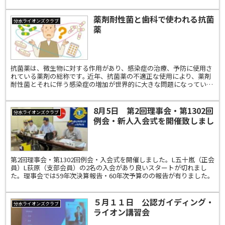
薬剤耐性菌と歯科で使われる抗菌
分水ライオンズクラブ
薬
抗菌薬は、微生物に対する作用があり、感染症の治療、予防に使用さ
れている薬剤の総称です｡ 近年、抗菌薬の不適正な使用により、薬剤
耐性菌とそれに伴う感染症の増加が世界的に大きな問題になっていま
す｡ 1980年代以降、新たな抗菌薬の開発は減少す...
8月5日 第2回理事会・第1302回
分水ライオンズクラブ
例会・新人入会式を開催致しまし
た。
第2回理事会・第1302回例会・入会式を開催しました。L五十嵐（正会
員）L荻原（支部会員）の2名の入会があり良いスタートが切れまし
た。理事会では59年次決算報告・60年次予算のの報告が有りました。
５月１１日 公認ガイディング・
分水ライオンズクラブ
ライオン講習会