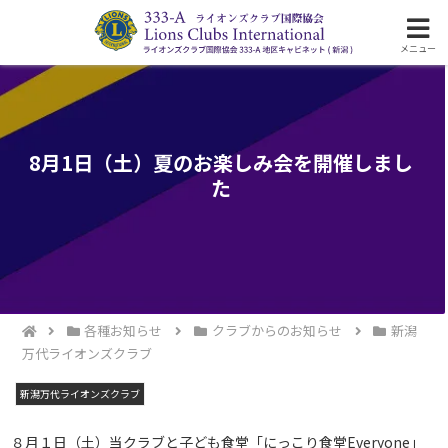
ライオンズクラブ国際協会333-A地区の活動
メニュー
8月1日（土）夏のお楽しみ会を開催しまし
た
各種お知らせ
クラブからのお知らせ
新潟
万代ライオンズクラブ
新潟万代ライオンズクラブ
８月１日（土）当クラブと子ども食堂「にっこり食堂Everyone」