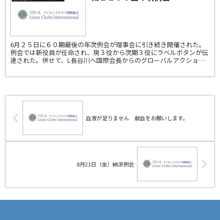
6月２５日に６０期最後の年次例会が理事会に引き続き開催された。
例会では新役員が任命され、現３役から次期３役にラベルボタンが伝
達された。併せて、L長谷川へ国際会長からのグローバルアクション
表彰が伝達された。また今回で退会となるＬ諸橋、Ｌ関お二...
血液が足りません 献血をお願いします。
8月21日（金）納涼例会