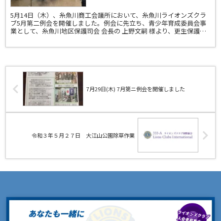
5月14日（木）、糸魚川商工会議所において、糸魚川ライオンズクラ
ブ5月第二例会を開催しました。例会に先立ち、青少年育成委員会事
業として、糸魚川地区保護司会 会長の 上野文嗣 様より、更生保護制
度についてご講演をいただきました。地域の中で立ち...
7月29日(木) 7月第ニ例会を開催しました
令和３年５月２７日 大江山公園除草作業