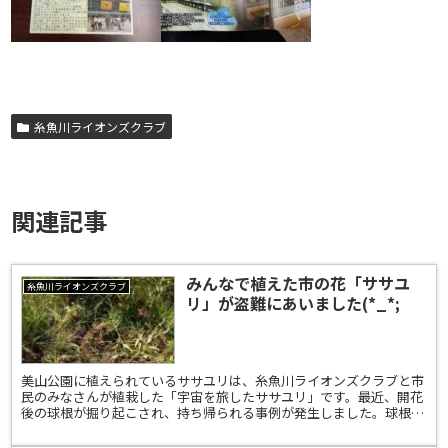
糸魚川ライオンズクラブ
関連記事
みんなで植えた市の花「ササユ
糸魚川ライオンズクラブ
リ」が盗難にあいました(*_*;
美山公園に植えられているササユリは、糸魚川ライオンズクラブと市
民のみなさんが植栽した「宇宙を旅したササユリ」です。最近、開花
後の球根が掘り起こされ、持ち帰られる事例が発生しました。球根の
持ち去りは、大変迷惑な行為です。写真撮影や観賞は自由に...