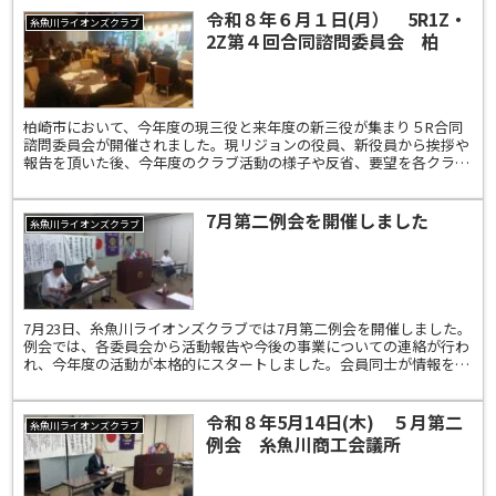
令和８年６月１日(月） 5R1Z・
糸魚川ライオンズクラブ
2Z第４回合同諮問委員会 柏
崎 ザ・シャンカーレ
柏崎市において、今年度の現三役と来年度の新三役が集まり５R合同
諮問委員会が開催されました。現リジョンの役員、新役員から挨拶や
報告を頂いた後、今年度のクラブ活動の様子や反省、要望を各クラブ
会長から発表がありました。会議後は懇親会で、参加者それ...
7月第二例会を開催しました
糸魚川ライオンズクラブ
7月23日、糸魚川ライオンズクラブでは7月第二例会を開催しました。
例会では、各委員会から活動報告や今後の事業についての連絡が行わ
れ、今年度の活動が本格的にスタートしました。会員同士が情報を共
有し、それぞれの委員会が連携しながら、地域への奉仕...
令和８年5月14日(木) ５月第二
糸魚川ライオンズクラブ
例会 糸魚川商工会議所