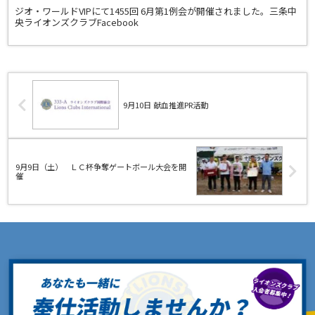
ジオ・ワールドVIPにて1455回 6月第1例会が開催されました。三条中
央ライオンズクラブFacebook
9月10日 献血推進PR活動
9月9日（土） ＬＣ杯争奪ゲートボール大会を開
催