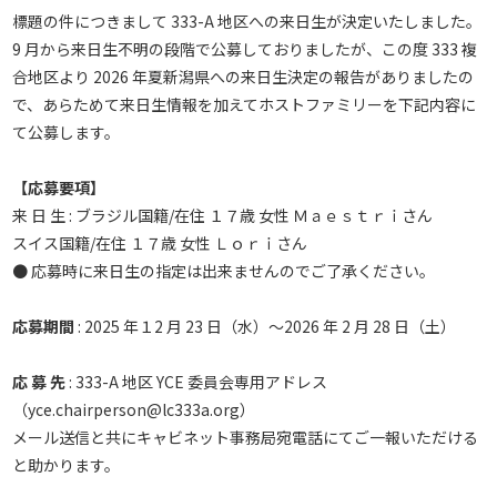
標題の件につきまして 333-A 地区への来日生が決定いたしました。
9 月から来日生不明の段階で公募しておりましたが、この度 333 複
合地区より 2026 年夏新潟県への来日生決定の報告がありましたの
で、あらためて来日生情報を加えてホストファミリーを下記内容に
て公募します。
【応募要項】
来 日 生 : ブラジル国籍/在住 １７歳 女性 Ｍａｅｓｔｒｉさん
スイス国籍/在住 １７歳 女性 Ｌｏｒｉさん
● 応募時に来日生の指定は出来ませんのでご了承ください。
応募期間
: 2025 年１2 月 23 日（水）～2026 年 2 月 28 日（土）
応 募 先
: 333-A 地区 YCE 委員会専用アドレス
（yce.chairperson@lc333a.org）
メール送信と共にキャビネット事務局宛電話にてご一報いただける
と助かります。