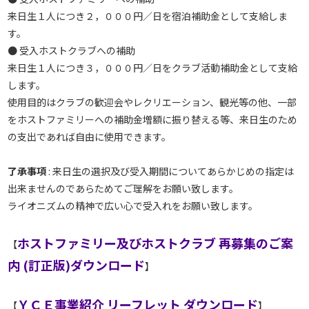
来日生１人につき２，０００円／日を宿泊補助金として支給しま
す。
● 受入ホストクラブへの補助
来日生１人につき３，０００円／日をクラブ活動補助金として支給
します。
使用目的はクラブの歓迎会やレクリエーション、観光等の他、一部
をホストファミリーへの補助金増額に振り替える等、来日生のため
の支出であれば自由に使用できます。
了承事項
: 来日生の選択及び受入期間についてあらかじめの指定は
出来ませんのであらためてご理解をお願い致します。
ライオニズムの精神で広い心で受入れをお願い致します。
ホストファミリー及びホストクラブ 再募集のご案
【
内 (訂正版)ダウンロード
】
ＹＣＥ事業紹介 リーフレット ダウンロード
【
】