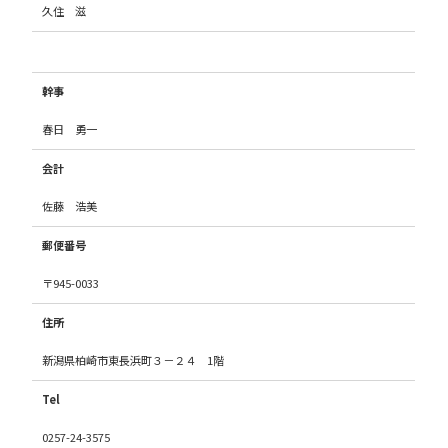
久住 滋
幹事
春日 勇一
会計
佐藤 浩美
郵便番号
〒945-0033
住所
新潟県柏崎市東長浜町３－２４ 1階
Tel
0257-24-3575